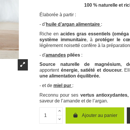
100 % naturelle et ri
Élaborée à partir :
- d’
huile d’argan alimentaire
:
Riche en
acides gras essentiels (oméga 
système immunitaire
, à
protéger le cœu
légèrement noisetté confère à la préparation 
- d'
amandes
pilées
:
Source naturelle de magnésium, de
apportent
énergie, satiété et douceur.
Ell
une alimentation équilibrée.
- et de
miel pur
:
Reconnu pour ses
vertus antioxydantes,
saveur de l’amande et de l’argan.
Ajouter au panier