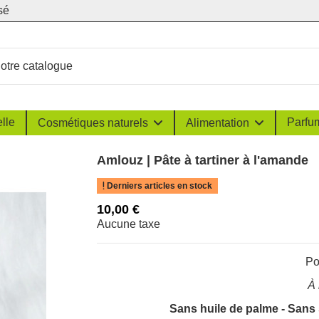
sé
lle
Parfu
Cosmétiques naturels
Alimentation
Amlouz | Pâte à tartiner à l'amande
Derniers articles en stock
10,00 €
Aucune taxe
Po
À 
Sans huile de palme - Sans 