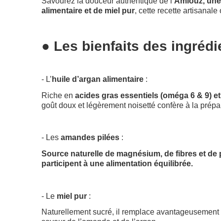
Savourez la douceur authentique de l’
Amlouz, une 
alimentaire et de miel pur
, cette recette artisanal
● Les bienfaits des ingrédi
- L’
huile d’argan alimentaire
:
Riche en
acides gras essentiels (oméga 6 & 9) et
goût doux et légèrement noisetté confère à la prépar
- Les
amandes pilées
:
Source naturelle de magnésium, de fibres et de 
participent à une alimentation équilibrée.
- Le
miel pur
:
Naturellement sucré, il remplace avantageusement le