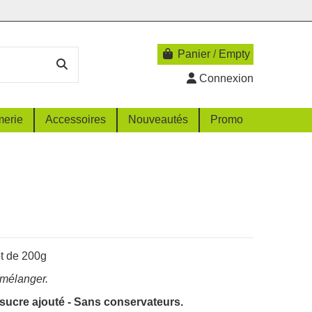
Panier
/
Empty
Connexion
merie
Accessoires
Nouveautés
Promo
t de 200g
mélanger.
sucre ajouté - Sans conservateurs.