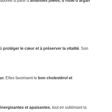
aborée à partir d’
amandes pilées, d’huile d’argan
 à
protéger le cœur et à préserver la vitalité
. Son
ur.
Elles favorisent le
bon cholestérol et
énergisantes et apaisantes
, tout en sublimant la